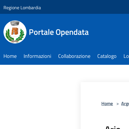
Salta al contenuto principale
Regione Lombardia
Portale Opendata
Home
Informazioni
Collaborazione
Catalogo
Lo
Home
>
Arg