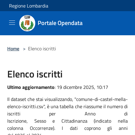
Salta al contenuto principale
Regione Lombardia
Portale Opendata
Home
>
Elenco iscritti
Elenco iscritti
Ultimo aggiornamento
: 19 dicembre 2025, 10:17
Il dataset che stai visualizzando, "comune-di-castel-mella-
elenco-iscritti.csv", è una tabella che riassume il numero di
iscritti per
Anno di
Iscrizione
,
Sesso
e
Cittadinanza
(indicato nella
colonna
Occorrenze
). I dati coprono gli anni